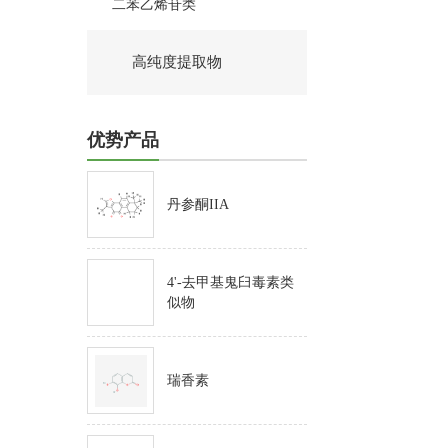
二苯乙烯苷类
高纯度提取物
优势产品
丹参酮IIA
4'-去甲基鬼臼毒素类
似物
瑞香素