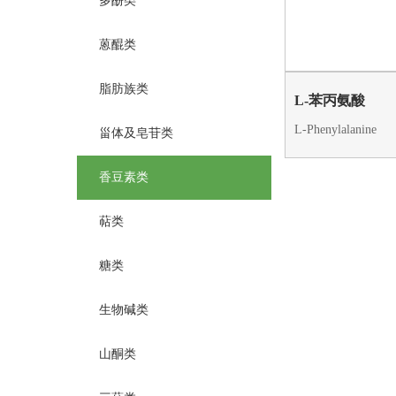
多酚类
蒽醌类
脂肪族类
L-苯丙氨酸
L-Phenylalanine
甾体及皂苷类
香豆素类
萜类
糖类
生物碱类
山酮类