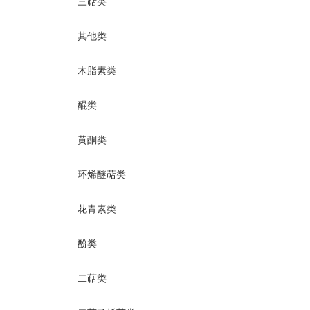
三萜类
其他类
木脂素类
醌类
黄酮类
环烯醚萜类
花青素类
酚类
二萜类