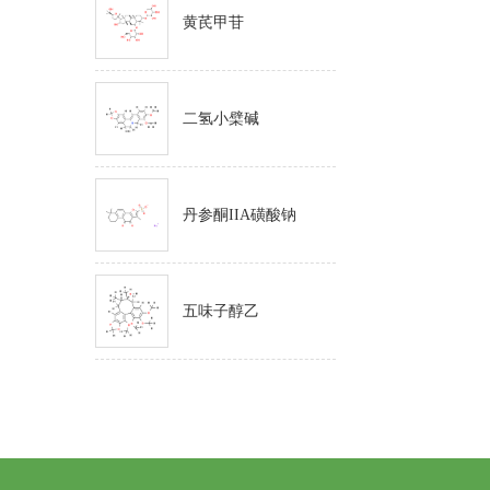
黄芪甲苷
二氢小檗碱
丹参酮IIA磺酸钠
五味子醇乙