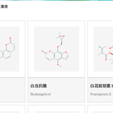
豆素类
白当归脑
白花前胡素 
Byakangelicol
Praeruptorin E