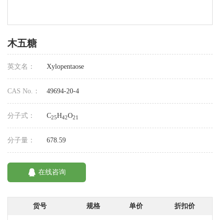
木五糖
英文名：
Xylopentaose
CAS No.：
49694-20-4
分子式：
C
H
O
25
42
21
分子量：
678.59
在线咨询
货号
规格
单价
折扣价