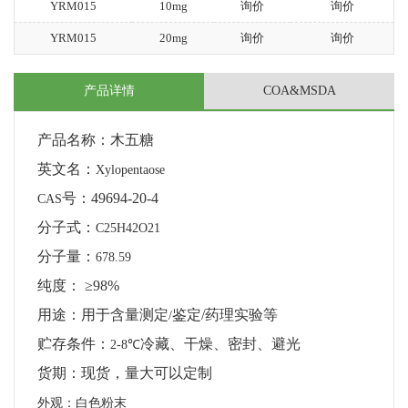
YRM015
10mg
询价
询价
YRM015
20mg
询价
询价
产品详情
COA&MSDA
产品名称：木五糖
英文名：
Xylopentaose
号：
49694-20-4
CAS
分子式：
C25H42O21
分子量：
678.59
纯度：
≥98%
用途：用于含量测定
鉴定
/
药理实验等
/
贮存条件：
冷藏、干燥、密封、避光
2-8℃
货期：现货，量大可以定制
外观：白色粉末