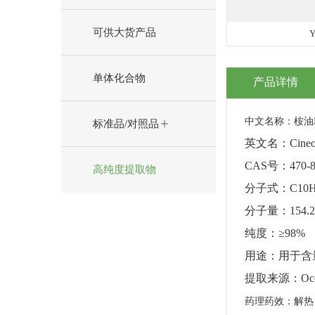
可供大货产品
Y
单体化合物
产品详情
中文名称：桉油
标准品/对照品
英文名：
Cineo
CAS
号：
470-
高纯度提取物
分子式：
C10
分子量：
154.
纯度：
≥
98%
用途：用于含
提取来源：
Occ
药理药效：解热