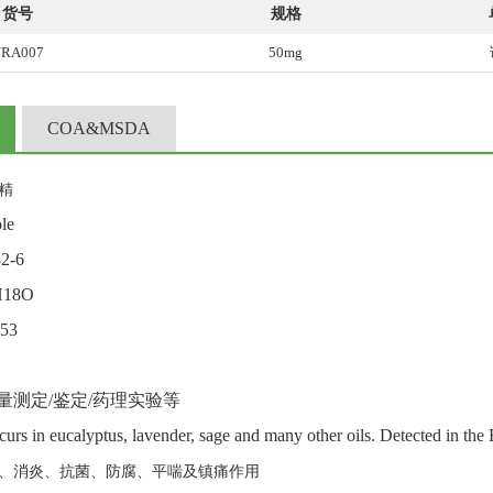
货号
规格
RA007
50mg
COA&MSDA
精
le
82-6
H18O
253
量测定
/
鉴定
/
药理实验等
urs in eucalyptus, lavender, sage and many other oils. Detected in 
、消炎、抗菌、防腐、平喘及镇痛作用