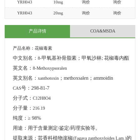
YRH043
10mg
询价
询价
YRH043
20mg
询价
询价
产品详情
COA&MSDA
产品名称：花椒毒素
中文别名：
甲氧基补骨脂素；甲氧沙林
;
花椒毒内酯
8-
英文名：
8-Methoxypsoralen
英文别名：
；
methoxsalen
；
ammoidin
xanthotoxin
号：
298-81-7
CAS
分子式：
C12H8O4
分子量：
216.19
纯度：
≥ 98%
用途：用于含量测定
鉴定
/
药理实验等。
/
提取来源：芸香科植物崖椒
的
(Fagava zanthoxyloides Lam.)