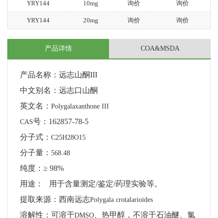
YRY144
10mg
询价
询价
YRY144
20mg
询价
询价
产品详情
COA&MSDA
产品名称：远志山酮
III
中文别名：远志口山酮
英文名：
Polygalaxanthone III
号：
162857-78-5
CAS
分子式：
C25H28O15
分子量：
568.48
纯度：
≥ 98%
用途：
用于含量测定
/
鉴定
/
药理实验等。
提取来源：西南远志
Polygala crotalarioides
溶解性：可溶于
、热甲醇，不溶于石油醚、氯
DMSO