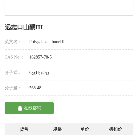
远志口山酮III
英文名：
PolygalaxanthoneIII
CAS No.：
162857-78-5
分子式：
C
H
O
25
28
15
分子量：
568.48
在线咨询
货号
规格
单价
折扣价