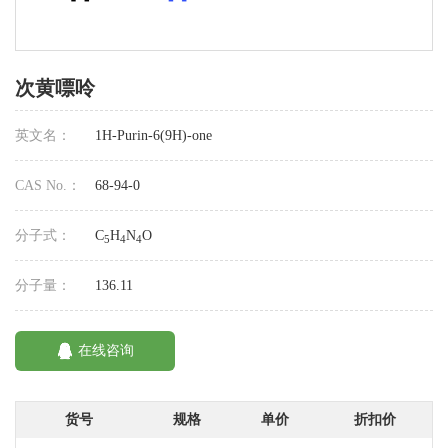
次黄嘌呤
英文名：
1H-Purin-6(9H)-one
CAS No.：
68-94-0
分子式：
C
H
N
O
5
4
4
分子量：
136.11
在线咨询
货号
规格
单价
折扣价