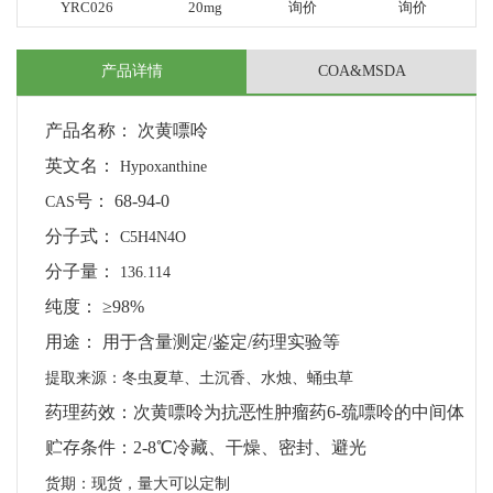
YRC026
20mg
询价
询价
产品详情
COA&MSDA
产品名称：
次黄嘌呤
英文名：
Hypoxanthine
号：
68-94-0
CAS
分子式：
C5H4N4O
分子量：
136.114
纯度：
≥98%
用途：
用于含量测定
鉴定
/
药理实验等
/
提取来源：冬虫夏草、土沉香、水烛、蛹虫草
药理药效：次黄嘌呤为抗恶性肿瘤药
6-
巯嘌呤的中间体
贮存条件：
2-8
℃冷藏、干燥、密封、避光
货期：现货，量大可以定制