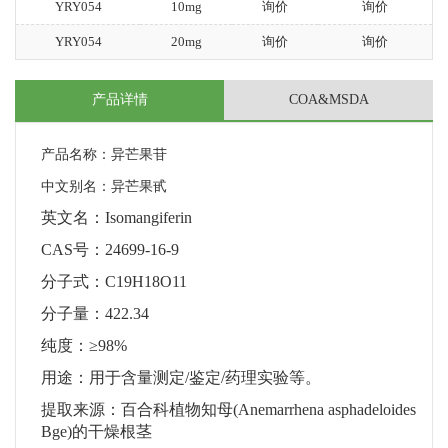
YRY054
10mg
询价
询价
YRY054
20mg
询价
询价
产品详情
COA&MSDA
产品名称：异芒果苷
中文别名：异芒果甙
英文名：
Isomangiferin
CAS
号：
24699-16-9
分子式：
C19H18O11
分子量：
422.34
纯度：
≥
98%
用途：用于含量测定
/
鉴定
/
药理实验等。
提取来源：百合科植物知母
(Anemarrhena asphadeloides
Bge)
的干燥根茎