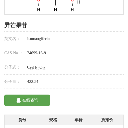
异芒果苷
英文名：
Isomangiferin
CAS No.：
24699-16-9
分子式：
C
H
O
19
18
11
分子量：
422.34
在线咨询
货号
规格
单价
折扣价